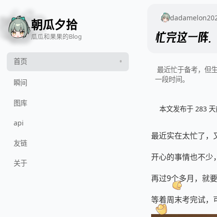
🍓
🍎
🍈
🍉
dadamelon
20
朝瓜夕拾
忙完这一阵…
瓜瓜和果果的Blog
首页
最近忙于备考，但
一段时间。
瞬间
图库
本文发布于 283
api
最近实在太忙了，
友链
开心的事情也不少
关于
再过9个多月，就要
等着周末考完试，