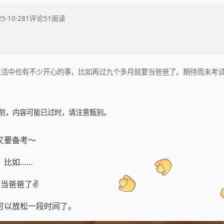
25-10-28
1
评论
51
阅读
生活中也有不少开心的事，比如再过九个多月就要当爸爸了。期待周末考
 天前，内容可能已过时，请注意甄别。
又要备考～
，比如……
当爸爸了✌️
可以放松一段时间了。