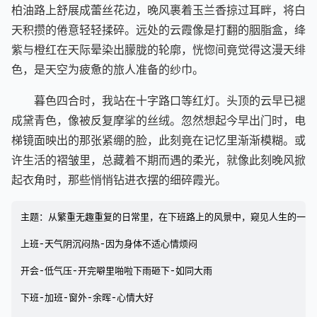
收拾东西时，夕阳的余韵已漫过整条街道。梧桐树影在
柏油路上舒展成蕾丝花边，晚风裹着玉兰香掠过耳畔，将白
天积攒的倦意轻轻揉碎。远处的云霞像是打翻的胭脂盒，绛
紫与橙红在天际晕染出朦胧的轮廓，恍惚间竟觉得这漫天绯
色，是天空为疲惫的旅人准备的纱巾。​
暮色四合时，我站在十字路口等红灯。头顶的云早已褪
成黛青色，像被反复摩挲的丝绒。忽然想起今早出门时，电
梯镜面映出的那张紧绷的脸，此刻竟在记忆里渐渐模糊。或
许生活的褶皱里，总藏着不期而遇的柔光，就像此刻晚风掀
起衣角时，那些悄悄钻进衣摆的细碎霞光。
主题：从繁重无趣重复的日常里，在下班路上的风景中，窥见人生的一点亮
上班-天气阴沉闷热-因为身体不适心情烦闷

开会-低气压-开完噼里啪啦下雨砸下-如同大雨

下班-加班-窗外-余晖-心情大好
