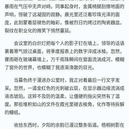
键盘敲击声在密闭空间里织成灰色的网，与窗外酝酿的
暴雨在气压中无声对峙。同事起身时，金属椅腿刮擦地面的
声响，惊破了这凝固的寂静。晨光里还泛着珍珠光泽的面
庞，此刻蒙着层褪色的釉彩，像被烈日灼烤过的陶瓷器皿，
裂纹在职业化的微笑下悄然蔓延。​
会议室的白炽灯把每个人的影子钉在墙上，领导的话语
裹着寒气掠过桌面，将季度报表上的数字淬成冰棱。忽然，
骤雨砸在玻璃幕墙上，万千雨珠瞬间在窗面流淌成河，模糊
了窗外的世界，也模糊了我逐渐涣散的目光。​
当暮色终于漫进办公室时，我正对着最后一行文字发
呆。忽然，一道金红色的光刺破云层，在显示器边缘流淌成
液态琥珀。这猝不及防的温柔，让僵硬的指尖突然有了温
度。那些堆积如山的文件在霞光里褪去棱角，化作等待拆解
的糖纸。​