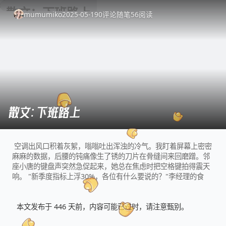
mumumiko
2025-05-19
0
评论
随笔
56
阅读
散文：下班路上
空调出风口积着灰絮，嗡嗡吐出浑浊的冷气。我盯着屏幕上密密
麻麻的数据，后腰的钝痛像生了锈的刀片在骨缝间来回磨蹭。邻
座小唐的键盘声突然急促起来，她总在焦虑时把空格键拍得震天
响。 "新季度指标上浮30%，各位有什么要说的？"李经理的食指
叩着投影幕布
_
本文发布于 446 天前，内容可能已过时，请注意甄别。