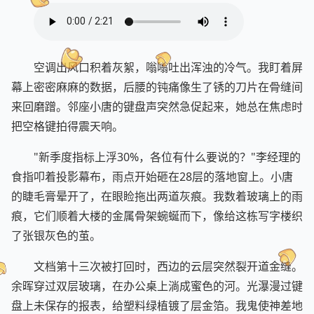
空调出风口积着灰絮，嗡嗡吐出浑浊的冷气。我盯着屏
幕上密密麻麻的数据，后腰的钝痛像生了锈的刀片在骨缝间
来回磨蹭。邻座小唐的键盘声突然急促起来，她总在焦虑时
把空格键拍得震天响。
"新季度指标上浮30%，各位有什么要说的？"李经理的
食指叩着投影幕布，雨点开始砸在28层的落地窗上。小唐
的睫毛膏晕开了，在眼睑拖出两道灰痕。我数着玻璃上的雨
痕，它们顺着大楼的金属骨架蜿蜒而下，像给这栋写字楼织
了张银灰色的茧。
文档第十三次被打回时，西边的云层突然裂开道金缝。
余晖穿过双层玻璃，在办公桌上淌成蜜色的河。光瀑漫过键