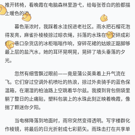
盘上未保存的报表，给塑料绿植镀了层金箔。我鬼使神差地
推开转椅，看晚霞在电脑森林里游弋，给每张苍白的脸都描
上暖色的边。
暮色渐浓时，我踩着水洼拐进老社区。雨水把石榴花泡
得发亮，麻雀扑棱棱掠过晾衣绳，抖落的水珠在半空碎成彩
虹。巷口杂货店的冰柜嗡嗡作响，穿碎花裙的姑娘正踮脚够
最上层的盐汽水，她的耳环晃啊晃，晃碎了墙头垂落的夕
光。
忽然有细雪飘过眼前——竟是蒲公英乘着上升气流在
飞。它们穿过空调外机喷吐的热浪，掠过外卖骑手的蓝色保
温箱，在潮湿的柏油路上空跳着华尔兹。我摸到背包侧袋里
躺了整日的止痛贴，塑料包装上的水珠此刻正映着晚霞，像
揣了颗迷你夕阳。
当电梯降落到地面时，雨帘突然变得透明。写字楼群化
作棱镜，将最后的日光折射成七彩箭矢。雨珠击打在共享单