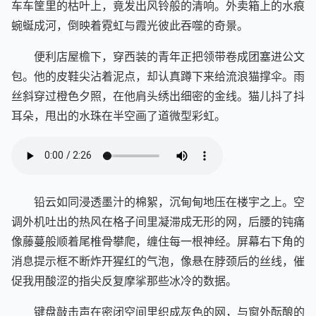
车车筐里的枯叶上，竟发出风铃般的清响。外卖箱上的水痕
蜿蜒成河，倒映着霓虹与霞光彼此吞噬的奇景。
便利店屋檐下，穿西装的青年正把领带卷成团塞进公文
包。他的皮鞋尖沾着泥点，却认真蹲下来给流浪猫撑伞。雨
丝斜穿过橙色夕照，在他肩头绣出细密的金线。猫儿抖了抖
耳朵，甩出的水珠在半空画了道微型彩虹。
铅云如同浸透墨汁的棉絮，沉甸甸地压在楼宇之上。空
调外机吐出的热风在格子间里凝滞成无形的网，后腰的钝痛
像藤蔓般顺着尾椎骨攀爬，缠住每一根神经。屏幕右下角的
消息提示框不断炸开猩红的气泡，像悬在脖颈后的丝线，催
促我用酸涩的指尖反复摩挲那些冰冷的数据。​