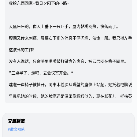
收拾东西回家-看见夕阳下的小路-

天黑压压的，像天上垂下一只巨手，屋内黏糊闷热，快落雨了。

腰间又传来刺痛，屏幕右下角的消息不停闪烁，催命一般。我只得左手向
这该死的工作！

没有人说话，只余噼里啪啦敲打键盘的声音，被云层闷在格子间里。

“三点半了，走吧，去会议室开会。”

嗤啦一声椅子被扯开，同事木着脸从隔壁的座位上站起，她托着电脑说完
早晨见她的时候，她的脸庞还是温柔像绸缎似的，现在却花儿一样枯萎，
文章标签
#散文随笔