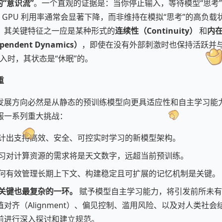
“意识流”
。一个直观的证据是：当你停止输入，等待模型“思考
 或 GPU 利用率通常会显著下降，而非维持在模拟“思考”的高负
，其关键特征之一应是某种形式的
连续性（Continuity）
和
内
ependent Dynamics）
，即使在没有外部刺激时也保持活跃并
输入时，其状态是“休眠”的。
重
发展方向必然是从静态的预训练模型向更具适应性和自主学习能
服一系列重大挑战：
计出支持高效、安全、可控实时学习的新模型架构。
习对计算资源的需求将是天文数字，远超当前预训练。
何有效管理长期上下文、构建稳定且可扩展的记忆机制是关键。
关键也最复杂的一环。
赋予模型自主学习能力，将引发前所未有
对齐（Alignment）、偏见控制、滥用风险、以及对人类社
前进行深入探讨和建立规范。