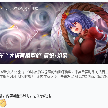
25-07-08
0
评论
随笔
50
阅读
在”：大语言模型的‘意识’幻象
展现出拟人化能力，但本质仍是静态的预训练模型，不具备实时学习或自
在输入时激活处理信息，无内在意识流。未来发展面临架构创新、算力瓶
些模型是强大
 天前，内容可能已过时，请注意甄别。