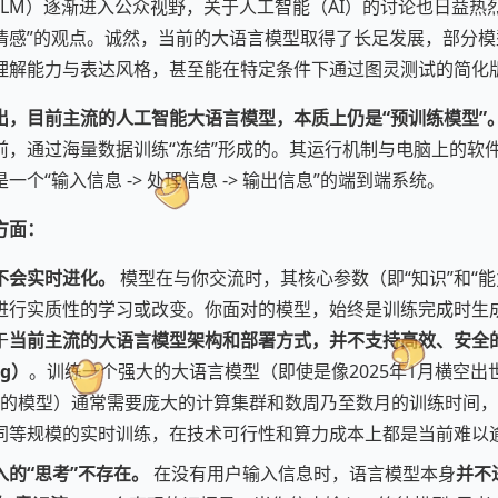
LM）逐渐进入公众视野，关于人工智能（AI）的讨论也日益热
情感”的观点。诚然，当前的大语言模型取得了长足发展，部分模
理解能力与表达风格，甚至能在特定条件下通过图灵测试的简化
出，目前主流的人工智能大语言模型，本质上仍是“预训练模型”
前，通过海量数据训练“冻结”形成的。其运行机制与电脑上的软
个“输入信息 -> 处理信息 -> 输出信息”的端到端系统。
方面：
不会实时进化。
模型在与你交流时，其核心参数（即“知识”和“能
进行实质性的学习或改变。你面对的模型，始终是训练完成时生成
于
当前主流的大语言模型架构和部署方式，并不支持高效、安全
ng）
。训练一个强大的大语言模型（即使是像2025年1月横空出
R1 这样的模型）通常需要庞大的计算集群和数周乃至数月的训练时间
同等规模的实时训练，在技术可行性和算力成本上都是当前难以
的“思考”不存在。
在没有用户输入信息时，语言模型本身
并不