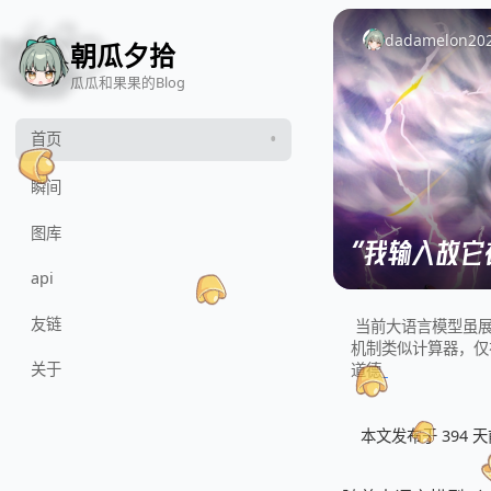
🍓
🍎
🍈
🍉
dadamelon
20
朝瓜夕拾
瓜瓜和果果的Blog
首页
瞬间
图库
“我输入故它
api
友链
当前大语言模型虽
机制类似计算器，仅
关于
道德等重大挑战。这
本文发布于 394