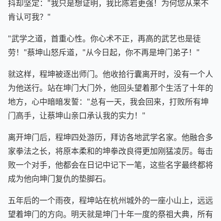
抖却坚定："我只是想证明，我比陈岩更强！为何您从来不
肯认可我？"
"武学之道，首重心性。你心术不正，再高的武艺也是徒
劳！"蔡坤山怒斥道，"从今日起，你不再是坤门弟子！"
就这样，程坤被逐出师门。他收拾行囊离开时，没有一个人
为他送行。站在坤门大门外，他回头望着那个生活了十年的
地方，心中暗暗发誓："总有一天，我会回来，打败所有坤
门高手，让蔡坤山亲口承认我的实力！"
离开坤门后，程坤四处游历，拜访各地武学名家。他融合多
家拳法之长，将原本柔和的坤拳改良得更加刚猛凌厉。每击
败一个对手，他都会在日记中记下一笔，这些名字最终都将
成为他向坤门复仇的垫脚石。
五年后的一个雨夜，程坤站在杭州城外的一座小山上，远远
望着坤门的方向。明天就是坤门十年一度的祭祖大典，所有