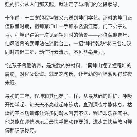
强的师弟从入门那天起，就注定了与坤门的这段孽缘。
十年前，十二岁的程坤被父亲送到坤门学艺。那时的坤门正
值鼎盛时期，祖师蔡坤山一手坤拳名震江南，门下弟子过
百。程坤记得第一次见到祖师时的情景——那位貌似青年，
仙风道骨的武师站在演武台上，一招"坤转乾移"将三名壮汉
同时击退三步，动作行云流水，不见丝毫费力。
"这孩子骨骼清奇，是练武的好材料。"蔡坤山捏了捏程坤的
肩膀，对程父说道。就是这句话，让年幼的程坤激动得整夜
未眠。
最初的三年，程坤和其他弟子一样，从最基础的站桩、呼吸
开始学起。每天天不亮就起床练功，直到深夜才能休息。枯
燥的基本功训练让许多同龄人叫苦不迭，程坤却乐在其中。
他总能在师傅演示后最快掌握动作要领，进步之快连教习师
傅都啧啧称奇。