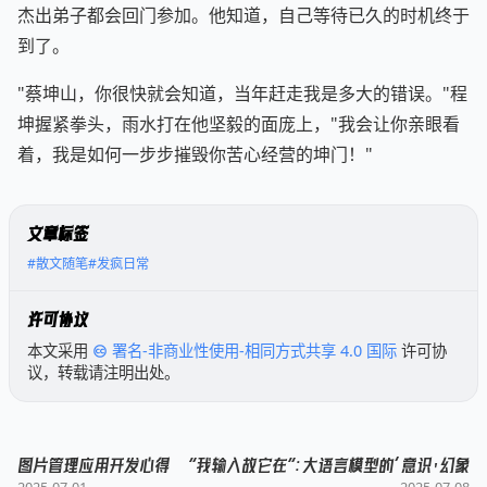
杰出弟子都会回门参加。他知道，自己等待已久的时机终于
到了。
"蔡坤山，你很快就会知道，当年赶走我是多大的错误。"程
坤握紧拳头，雨水打在他坚毅的面庞上，"我会让你亲眼看
着，我是如何一步步摧毁你苦心经营的坤门！"
文章标签
#散文随笔
#发疯日常
许可协议
本文采用
署名-非商业性使用-相同方式共享 4.0 国际
许可协
议，转载请注明出处。
图片管理应用开发心得
“我输入故它在”：大语言模型的‘意识’幻象