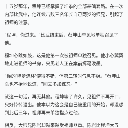
十五岁那年，程坤已经掌握了坤拳的全部基础套路。在一次
内部比武中，他连续击败三名年长自己两岁的师兄，引起了
祖师的注意。
"程坤，你过来。"比武结束后，蔡坤山罕见地单独召见了
他。
程坤心跳如鼓，这是他第一次被祖师单独召见。他小心翼翼
地走进祖师的书房，只见老人正在案前挥毫泼墨。
"你的'坤步连环'使得不错，但第三转时气息不稳。"蔡坤山
头也不抬地说道，"回去多加练习。"
就这一句话，再无其他。程坤等了许久，见祖师不再开口，
只好悻悻退出。他本以为这会是自己被重用的开始，却没想
到此后三年，祖师再未单独指点过他。
相反，大师兄陈岩却越来越受祖师器重。陈岩比程坤大五