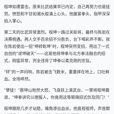
程坤如遭雷击。原来比武结果早已内定，自己再努力也是徒
劳。愤怒和不甘如潮水般涌上心头，他握紧拳头，指甲深深
掐入掌心。
第二天的比武异常激烈。程坤一路过关斩将，最终与陈岩在
决赛相遇。两人交手百余招不分胜负，台下喝彩声不断。就
在陈岩使出一招"坤转乾坤"时，程坤突然变招，用出了一式
自创的"逆坤破天"——这是他将坤拳与北方拳法融合的招
式，刚猛异常，完全违背了坤拳以柔克刚的宗旨。
"砰"的一声闷响，陈岩被击飞数米，重重摔在地上，口吐鲜
血。全场哗然。
"孽徒！"蔡坤山勃然大怒，飞身跃上演武台，一掌将程坤震
退，"坤拳讲究以德服人，你竟用这等狠辣招式伤及同门！"
程坤踉跄几步才站稳，嘴角渗出血丝。他直视祖师，声音颤