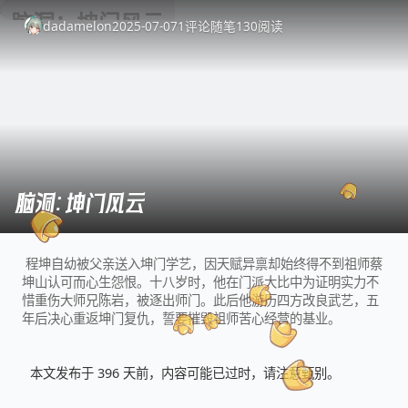
dadamelon
2025-07-07
1
评论
随笔
130
阅读
脑洞：坤门风云
程坤自幼被父亲送入坤门学艺，因天赋异禀却始终得不到祖师蔡
坤山认可而心生怨恨。十八岁时，他在门派大比中为证明实力不
惜重伤大师兄陈岩，被逐出师门。此后他游历四方改良武艺，五
年后决心重返坤门复仇，誓要摧毁祖师苦心经营的基业。
本文发布于 396 天前，内容可能已过时，请注意甄别。