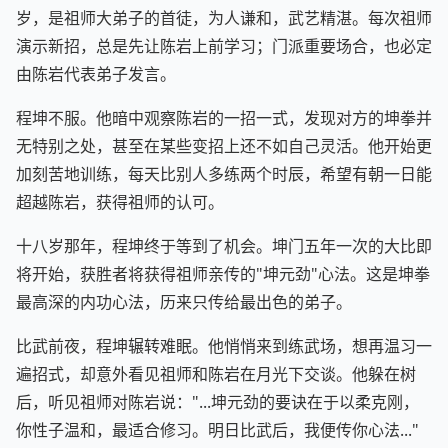
岁，是祖师大弟子的首徒，为人谦和，武艺精湛。每次祖师
演示新招，总是先让陈岩上前学习；门派重要场合，也必定
由陈岩代表弟子发言。
程坤不服。他暗中观察陈岩的一招一式，发现对方的坤拳并
无特别之处，甚至在某些变招上还不如自己灵活。他开始更
加刻苦地训练，每天比别人多练两个时辰，希望有朝一日能
超越陈岩，获得祖师的认可。
十八岁那年，程坤终于等到了机会。坤门五年一次的大比即
将开始，获胜者将获得祖师亲传的"坤元劲"心法。这是坤拳
最高深的内功心法，历来只传给最出色的弟子。
比武前夜，程坤辗转难眠。他悄悄来到练武场，想再温习一
遍招式，却意外看见祖师和陈岩在月光下交谈。他躲在树
后，听见祖师对陈岩说："...坤元劲的要诀在于以柔克刚，
你性子温和，最适合修习。明日比武后，我便传你心法..."