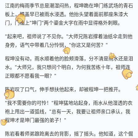
江南的梅雨季节总是潮湿闷热，程坤跪在坤门练武场的青石
板上，膝盖早已被雨水浸透。他抬头望着面前那座朱漆大
门，门楣上"坤门"两个鎏金大字在雨中显得格外刺眼。
"起来吧，祖师说了不见你。"大师兄陈岩撑着油纸伞走到他
身旁，语气中带着几分怜悯，"你这又是何苦？"
程坤没有动，雨水顺着他的脸颊滑落，分不清是雨水还是泪
水。"大师兄，我只想问个明白，为何我苦练十年，祖师连
正眼都不愿看我一眼？"
陈岩叹了口气，伸手想扶他起来，却被程坤一把推开。
"我不需要你的可怜！"程坤猛地站起身，雨水从他湿透的衣
袍上甩出一道弧线，"总有一天，我要让祖师亲口承认，我
程坤才是坤门最强的弟子！"
陈岩看着师弟踉跄离去的背影，摇了摇头。他知道，这个倔